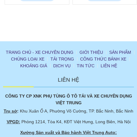
TRANG CHỦ - XE CHUYÊN DỤNG
GIỚI THIỆU
SẢN PHẨM
CHỦNG LOẠI XE
TẢI TRỌNG
CÔNG THỨC BÁNH XE
KHOẢNG GIÁ
DỊCH VỤ
TIN TỨC
LIÊN HỆ
LIÊN HỆ
CÔNG TY CP XNK PHỤ TÙNG Ô TÔ TẢI VÀ XE CHUYÊN DỤNG
VIỆT TRUNG
Trụ sở
:
Khu Xuân Ổ A, Phường Võ Cường, TP. Bắc Ninh, Bắc Ninh
VPGD:
Phòng 1214, Tòa K4, KĐT Việt Hưng, Long Biên, Hà Nội
Xưởng Sản xuất và Bảo hành Việt Trung Auto: