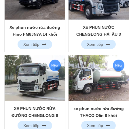
Xe phun nước rửa đường
XE PHUN NƯỚC
Hino FM8JN7A 14 khối
CHENGLONG HẢI ÂU 3
CHÂN 14 KHỐI NHẬP KHẨU
Xem tiếp
Xem tiếp
New
New
XE PHUN NƯỚC RỬA
xe phun nước rửa đường
ĐƯỜNG CHENGLONG 9
THACO Olin 8 khối
KHỐI NHẬP KHẨU
Xem tiếp
Xem tiếp