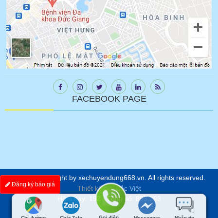
FACEBOOK PAGE
© 2021 Copyright by xechuyendung668.vn. All rights reserved.
Đăng ký báo giá
Thiết kế bởi
Bắc Việt
Hôm nay: 192 Tổng số: 893,283
Gọi điện
Chỉ đường
Chát Zalo
Messenger
Nhắn tin