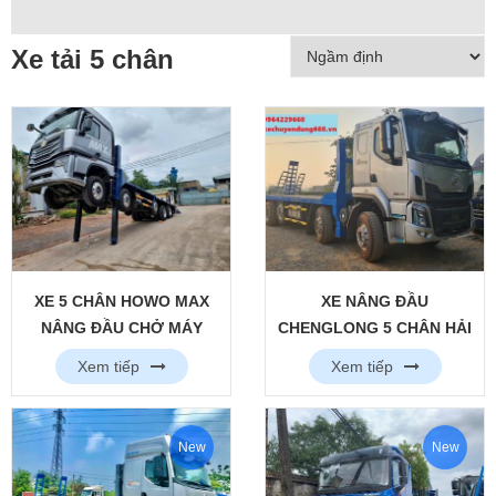
Xe tải 5 chân
XE 5 CHÂN HOWO MAX
XE NÂNG ĐẦU
NÂNG ĐẦU CHỞ MÁY
CHENGLONG 5 CHÂN HẢI
CÔNG TRÌNH CỠ LỚN
ÂU NÓC THẤP CHỞ MÁY
Xem tiếp
Xem tiếp
CÔNG TRÌNH
New
New