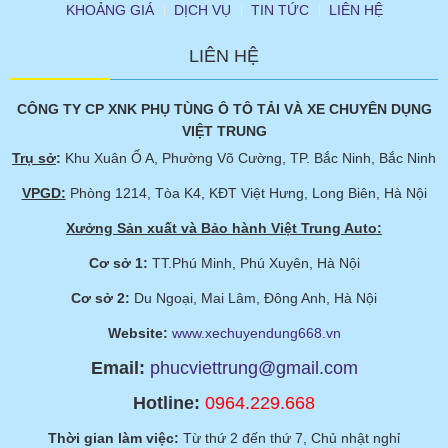
KHOẢNG GIÁ
DỊCH VỤ
TIN TỨC
LIÊN HỆ
LIÊN HỆ
CÔNG TY CP XNK PHỤ TÙNG Ô TÔ TẢI VÀ XE CHUYÊN DỤNG
VIỆT TRUNG
Trụ sở
:
Khu Xuân Ổ A, Phường Võ Cường, TP. Bắc Ninh, Bắc Ninh
VPGD:
Phòng 1214, Tòa K4, KĐT Việt Hưng, Long Biên, Hà Nội
Xưởng Sản xuất và Bảo hành Việt Trung Auto:
Cơ sở 1:
TT.Phú Minh, Phú Xuyên, Hà Nội
Cơ sở 2:
Du Ngoại, Mai Lâm, Đông Anh, Hà Nội
Website:
www.xechuyendung668.vn
Email:
phucviettrung@gmail.com
Hotline:
0964.229.668
Thời gian làm việc:
Từ thứ 2 đến thứ 7, Chủ nhật nghỉ