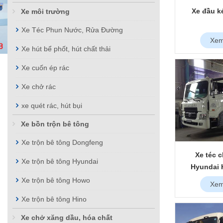
Xe đầu k
Xe môi trường
Xe Téc Phun Nước, Rửa Đường
Xem
Xe hút bể phốt, hút chất thải
Xe cuốn ép rác
Xe chở rác
xe quét rác, hút bụi
Xe bồn trộn bê tông
Xe trộn bê tông Dongfeng
Xe téc 
Xe trộn bê tông Hyundai
Hyundai 
Xe trộn bê tông Howo
Xem
Xe trộn bê tông Hino
Xe chở xăng dầu, hóa chất