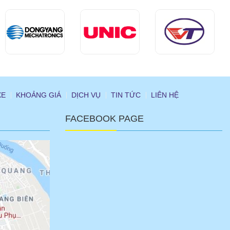
XE
KHOẢNG GIÁ
DỊCH VỤ
TIN TỨC
LIÊN HỆ
FACEBOOK PAGE