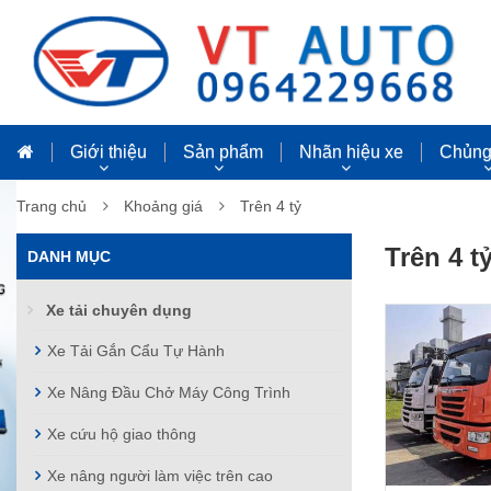
Giới thiệu
Sản phẩm
Nhãn hiệu xe
Chủng 
Trang chủ
Khoảng giá
Trên 4 tỷ
Trên 4 t
DANH MỤC
Xe tải chuyên dụng
Xe Tải Gắn Cẩu Tự Hành
Xe Nâng Đầu Chở Máy Công Trình
Xe cứu hộ giao thông
Xe nâng người làm việc trên cao