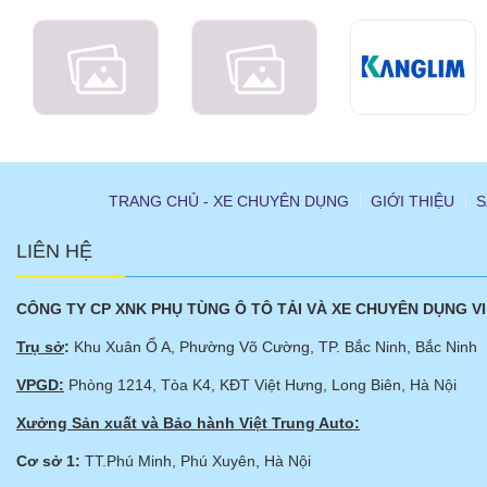
TRANG CHỦ - XE CHUYÊN DỤNG
GIỚI THIỆU
S
LIÊN HỆ
CÔNG TY CP XNK PHỤ TÙNG Ô TÔ TẢI VÀ XE CHUYÊN DỤNG V
Trụ sở
:
Khu Xuân Ổ A, Phường Võ Cường, TP. Bắc Ninh, Bắc Ninh
VPGD:
Phòng 1214, Tòa K4, KĐT Việt Hưng, Long Biên, Hà Nội
Xưởng Sản xuất và Bảo hành Việt Trung Auto:
Cơ sở 1:
TT.Phú Minh, Phú Xuyên, Hà Nội