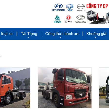
loại xe
Tải Trọng
Công thức bánh xe
Khoảng giá
ỷ