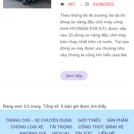
667
31/08/2021
Theo thống kê thị trường Xe tải thì
dòng xe nâng đầu chở máy công
trình HYUNDAI EX8 GTL được xếp
vào 10 dòng xe nâng đầu chở máy
bán chạy nhất trên cả nước. Tại sao
dòng xe này được ưa chuộng như
vậy chúng ta cũng tìm hiểu qua bài
...
Xem tiếp
Đang xem 1/1 trang. Tổng số: 6 bản ghi được tìm thấy.
TRANG CHỦ - XE CHUYÊN DỤNG
GIỚI THIỆU
SẢN PHẨM
CHỦNG LOẠI XE
TẢI TRỌNG
CÔNG THỨC BÁNH XE
KHOẢNG GIÁ
DỊCH VỤ
TIN TỨC
LIÊN HỆ