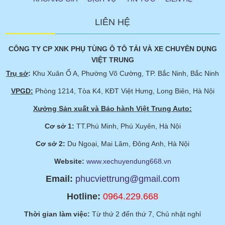
LIÊN HỆ
CÔNG TY CP XNK PHỤ TÙNG Ô TÔ TẢI VÀ XE CHUYÊN DỤNG
VIỆT TRUNG
Trụ sở
:
Khu Xuân Ổ A, Phường Võ Cường, TP. Bắc Ninh, Bắc Ninh
VPGD:
Phòng 1214, Tòa K4, KĐT Việt Hưng, Long Biên, Hà Nội
Xưởng Sản xuất và Bảo hành Việt Trung Auto:
Cơ sở 1:
TT.Phú Minh, Phú Xuyên, Hà Nội
Cơ sở 2:
Du Ngoại, Mai Lâm, Đông Anh, Hà Nội
Website:
www.xechuyendung668.vn
Email:
phucviettrung@gmail.com
Hotline:
0964.229.668
Thời gian làm việc:
Từ thứ 2 đến thứ 7, Chủ nhật nghỉ