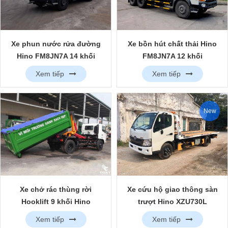
Xe phun nước rửa đường
Xe bồn hút chất thải Hino
Hino FM8JN7A 14 khối
FM8JN7A 12 khối
Xem tiếp
Xem tiếp
New
Xe chở rác thùng rời
Xe cứu hộ giao thông sàn
Hooklift 9 khối Hino
trượt Hino XZU730L
Xem tiếp
Xem tiếp