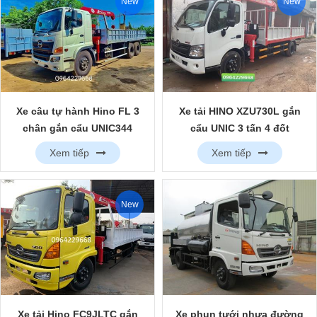
New
New
Xe câu tự hành Hino FL 3
Xe tải HINO XZU730L gắn
chân gắn cẩu UNIC344
cẩu UNIC 3 tấn 4 đốt
Xem tiếp
Xem tiếp
New
Xe phun tưới nhựa đường
Xe tải Hino FC9JLTC gắn