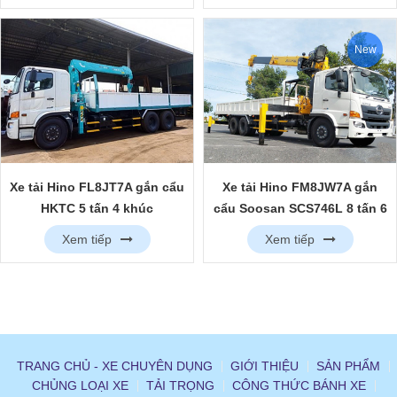
New
Xe tải Hino FL8JT7A gắn cẩu
Xe tải Hino FM8JW7A gắn
HKTC 5 tấn 4 khúc
cẩu Soosan SCS746L 8 tấn 6
khúc
Xem tiếp
Xem tiếp
TRANG CHỦ - XE CHUYÊN DỤNG
GIỚI THIỆU
SẢN PHẨM
CHỦNG LOẠI XE
TẢI TRỌNG
CÔNG THỨC BÁNH XE