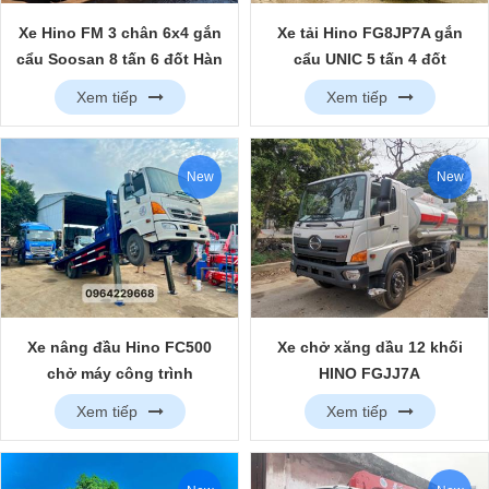
Xe Hino FM 3 chân 6x4 gắn
Xe tải Hino FG8JP7A gắn
cẩu Soosan 8 tấn 6 đốt Hàn
cẩu UNIC 5 tấn 4 đốt
Quốc
Xem tiếp
Xem tiếp
New
New
Xe nâng đầu Hino FC500
Xe chở xăng dầu 12 khối
chở máy công trình
HINO FGJJ7A
Xem tiếp
Xem tiếp