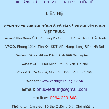
KHOẢNG GIÁ
DỊCH VỤ
TIN TỨC
LIÊN HỆ
LIÊN HỆ
CÔNG TY CP XNK PHỤ TÙNG Ô TÔ TẢI VÀ XE CHUYÊN DỤNG
VIỆT TRUNG
Trụ sở
:
Khu Xuân Ổ A, Phường Võ Cường, TP. Bắc Ninh, Bắc Ninh
VPGD:
Phòng 1214, Tòa K4, KĐT Việt Hưng, Long Biên, Hà Nội
Xưởng Sản xuất và Bảo hành Việt Trung Auto:
Cơ sở 1:
TT.Phú Minh, Phú Xuyên, Hà Nội
Cơ sở 2:
Du Ngoại, Mai Lâm, Đông Anh, Hà Nội
Website:
www.xechuyendung668.vn
Email:
phucviettrung@gmail.com
Hotline:
0964.229.668
Thời gian làm việc:
Từ thứ 2 đến thứ 7, Chủ nhật nghỉ