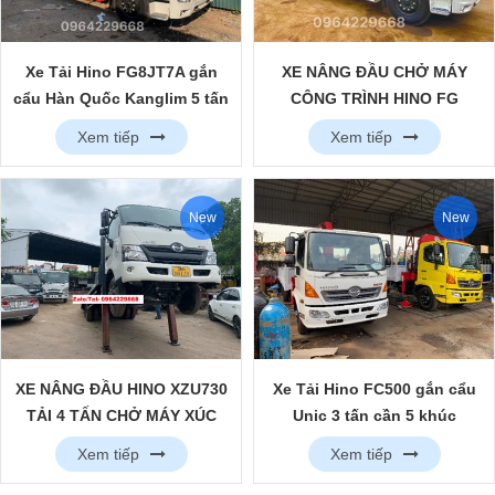
Xe Tải Hino FG8JT7A gắn
XE NÂNG ĐẦU CHỞ MÁY
cẩu Hàn Quốc Kanglim 5 tấn
CÔNG TRÌNH HINO FG
6 khúc
THÙNG SIÊU DÀI
Xem tiếp
Xem tiếp
New
New
XE NÂNG ĐẦU HINO XZU730
Xe Tải Hino FC500 gắn cẩu
TẢI 4 TẤN CHỞ MÁY XÚC
Unic 3 tấn cần 5 khúc
NHỎ
Xem tiếp
Xem tiếp