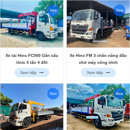
New
New
Xe tải Hino FC500 Gắn cẩu
Xe Hino FM 3 chân nâng đầu
Unic 3 tấn 4 đốt
chở máy công trình
Xem tiếp
Xem tiếp
New
New