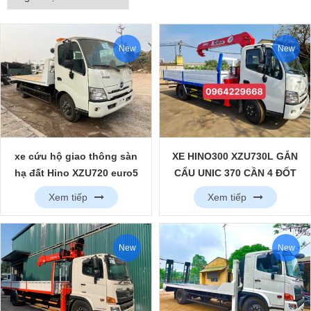
New
New
xe cứu hộ giao thông sàn
XE HINO300 XZU730L GẮN
hạ đất Hino XZU720 euro5
CẨU UNIC 370 CẦN 4 ĐỐT
mới nhất
Xem tiếp
Xem tiếp
New
New