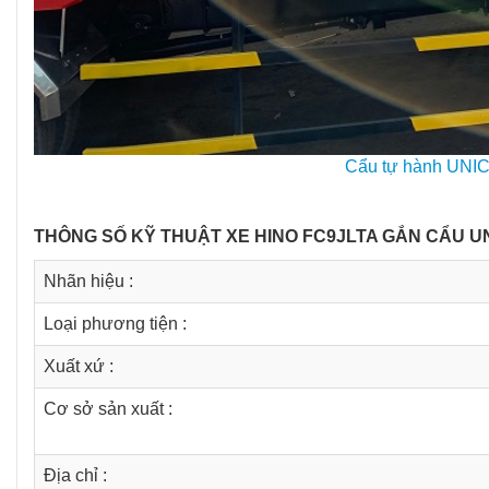
Cẩu tự hành UNIC
THÔNG SỐ KỸ THUẬT XE HINO FC9JLTA GẮN CẨU UNI
Nhãn hiệu :
Loại phương tiện :
Xuất xứ :
Cơ sở sản xuất :
Địa chỉ :