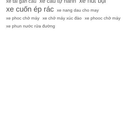
xe hút bụi
xe cẩu tự hành
xe tải gắn cẩu
xe cuốn ép rác
xe nang dau cho may
xe phoc chở máy
xe chở máy xúc đào
xe phooc chở máy
xe phun nước rửa đường