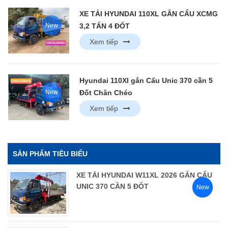
XE TẢI HYUNDAI 110XL GẮN CẨU XCMG
New
3,2 TẤN 4 ĐỐT
Xem tiếp
Hyundai 110Xl gắn Cẩu Unic 370 cần 5
New
Đốt Chân Chéo
Xem tiếp
SẢN PHẨM TIÊU BIỂU
XE TẢI HYUNDAI W11XL 2026 GẮN CẨU
UNIC 370 CẦN 5 ĐỐT
New
New
New