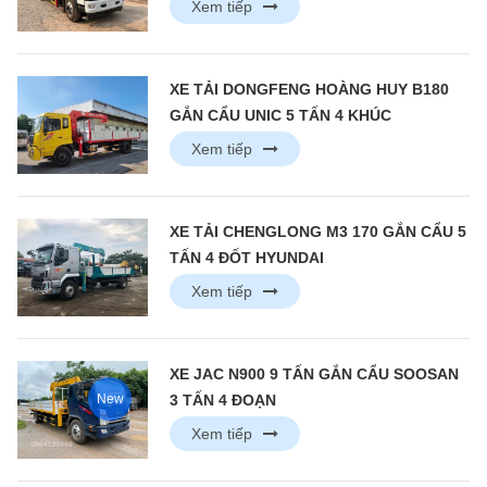
Xem tiếp
XE TẢI DONGFENG HOÀNG HUY B180
GẮN CẨU UNIC 5 TẤN 4 KHÚC
Xem tiếp
XE TẢI CHENGLONG M3 170 GẮN CẨU 5
TẤN 4 ĐỐT HYUNDAI
Xem tiếp
XE JAC N900 9 TẤN GẮN CẨU SOOSAN
New
3 TẤN 4 ĐOẠN
Xem tiếp