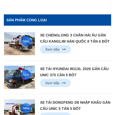
SẢN PHẨM CÙNG LOẠI
XE CHENGLONG 3 CHÂN HẢI ÂU GẮN
New
CẨU KANGLIM HÀN QUỐC 8 TẤN 6 ĐỐT
Xem tiếp
XE TẢI HYUNDAI W11XL 2026 GẮN CẨU
New
UNIC 370 CẦN 5 ĐỐT
Xem tiếp
XE TẢI DONGFENG D8 NHẬP KHẨU GẮN
New
CẨU UNIC 5 TẤN 5 ĐỐT