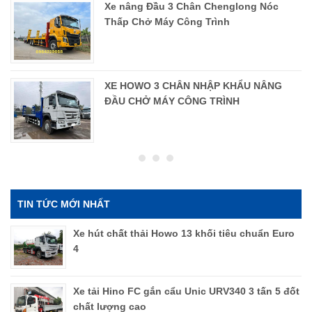
Xe nâng Đầu 3 Chân Chenglong Nóc
Thấp Chở Máy Công Trình
XE HOWO 3 CHÂN NHẬP KHẨU NÂNG
ĐẦU CHỞ MÁY CÔNG TRÌNH
TIN TỨC MỚI NHẤT
Xe hút chất thải Howo 13 khối tiêu chuẩn Euro
4
Xe tải Hino FC gắn cẩu Unic URV340 3 tấn 5 đốt
chất lượng cao