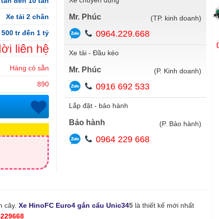
Xe chuyên dụng
 tấn đến 10 tấn
Xe tải 2 chân
Mr. Phúc
(TP. kinh doanh)
0964.229.668
 500 tr đến 1 tỷ
ời liên hệ
Xe tải - Đầu kéo
Hàng có sẵn
Mr. Phúc
(P. Kinh doanh)
890
0916 692 533
Lắp đặt - bảo hành
Bảo hành
(P. Bảo hành)
0964 229 668
n cây.
Xe HinoFC Euro4 gắn cẩu Unic34
5
là thiết kế mới nhất
4229668