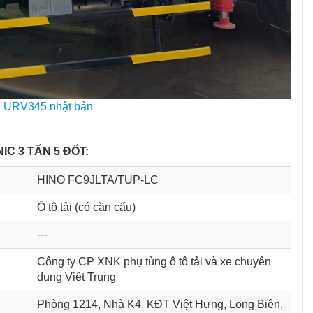
 URV345 nhật bản
C 3 TẤN 5 ĐỐT:
HINO FC9JLTA/TUP-LC
Ô tô tải (có cần cẩu)
---
Công ty CP XNK phụ tùng ô tô tải và xe chuyên
dụng Việt Trung
Phòng 1214, Nhà K4, KĐT Việt Hưng, Long Biên,