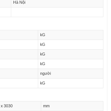
Hà Nội
kG
kG
kG
kG
người
kG
 x 3030
mm