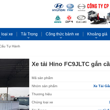
loại xe
Tải Trọng
Công thức bánh xe
Khoảng giá
 Cẩu Tự Hành
Xe tải Hino FC9JLTC gắn cầ
Mã sản phẩm
Nhóm sản phẩm
Xe Tải G
Thương hiệu
Chủng loại xe