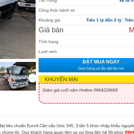
Tải Trọng
xe từ 5
Công thức bánh xe
Khoảng giá
Trên 1 tỷ đến 2 tỷ
Trên
Giá bán
M
Tình trạng
Lượt xem
ĐẶT MUA NGAY
Giao hàng và lắp đặt tận nơi
KHUYẾN MẠI
đạt tiêu chuẩn Euro4.Cần cẩu Unic 345, 3 tấn 5 khúc nhập khẩu nguyê
chúng tôi. Quý khách hàng quan tâm xe vui lòng liên hệ Mr.phúc
096