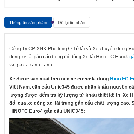
Thông tin sản phẩm
Để lại tin nhắn
Công Ty CP XNK Phụ tùng Ô Tô tải và Xe chuyên dụng Việt 
dòng xe tải gắn cẩu trong đó dòng Xe tải Hino FC Euro4
gắ
và giá cả cạnh tranh.
Xe được sản xuất trên nền xe cơ sở là dòng
Hino FC E
Việt Nam, cần cẩu Unic345 được nhập khẩu nguyên cây
lượng được kiểm tra kỹ lượng từ khâu thiết kế thì Xe 
đổi của xe dòng xe tải trung gắn cẩu chất lượng cao. S
HINOFC Euro4 gắn cẩu UNIC345: