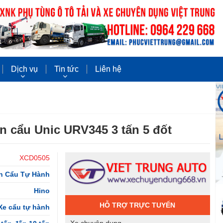
Dịch vụ
Tin tức
Liên hệ
n cẩu Unic URV345 3 tấn 5 đốt
XCD0505
ắn Cẩu Tự Hành
Hino
HỖ TRỢ TRỰC TUYẾN
Xe cẩu tự hành